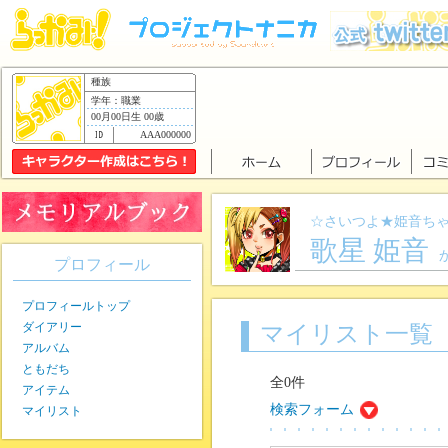
種族
学年：職業
00月00日生 00歳
AAA000000
☆さいつよ★姫音ち
歌星 姫音
プロフィール
プロフィールトップ
ダイアリー
マイリスト一覧
アルバム
ともだち
全0件
アイテム
検索フォーム
マイリスト