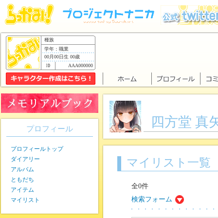
種族
学年：職業
00月00日生 00歳
AAA000000
四方堂 真
プロフィール
プロフィールトップ
ダイアリー
マイリスト一覧
アルバム
ともだち
全0件
アイテム
検索フォーム
マイリスト