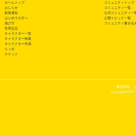
ホームトップ
コミュニティトップ
おしらせ
コミュニティ一覧
新着通知
公式コミュニティ一
はじめての方へ
公開トピック一覧
遊び方
コミュニティ書き込
世界設定
キャラクター一覧
キャラクター検索
キャラクター作成
らっポ
チケット
運営情報
Copyright©2011 P