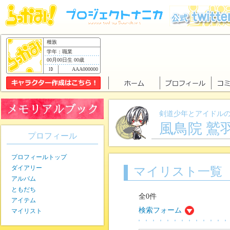
種族
学年：職業
00月00日生 00歳
AAA000000
剣道少年とアイドルの
風鳥院 鷲
プロフィール
プロフィールトップ
ダイアリー
マイリスト一覧
アルバム
ともだち
全0件
アイテム
検索フォーム
マイリスト