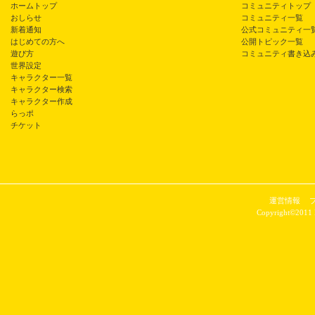
ホームトップ
コミュニティトップ
おしらせ
コミュニティ一覧
新着通知
公式コミュニティ一
はじめての方へ
公開トピック一覧
遊び方
コミュニティ書き込
世界設定
キャラクター一覧
キャラクター検索
キャラクター作成
らっポ
チケット
運営情報
Copyright©2011 P