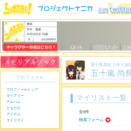
種族
学年：職業
00月00日生 00歳
AAA000000
寝子島高校 ３年５組
五十嵐 尚
プロフィール
プロフィールトップ
ダイアリー
マイリスト一覧
アルバム
ともだち
全0件
アイテム
検索フォーム
マイリスト