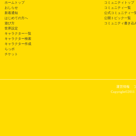
ホームトップ
コミュニティトップ
おしらせ
コミュニティ一覧
新着通知
公式コミュニティ一
はじめての方へ
公開トピック一覧
遊び方
コミュニティ書き込
世界設定
キャラクター一覧
キャラクター検索
キャラクター作成
らっポ
チケット
運営情報
Copyright©2011 P