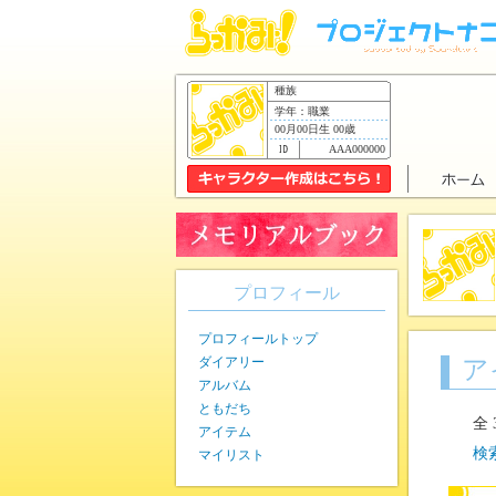
種族
学年：職業
00月00日生 00歳
AAA000000
プロフィール
プロフィールトップ
ダイアリー
ア
アルバム
ともだち
全
アイテム
検
マイリスト