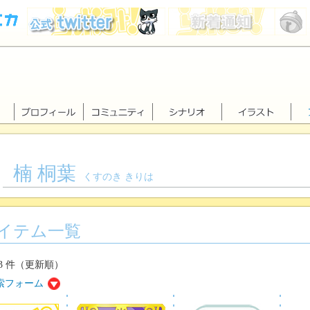
楠 桐葉
くすのき きりは
イテム一覧
 3 件（更新順）
索フォーム