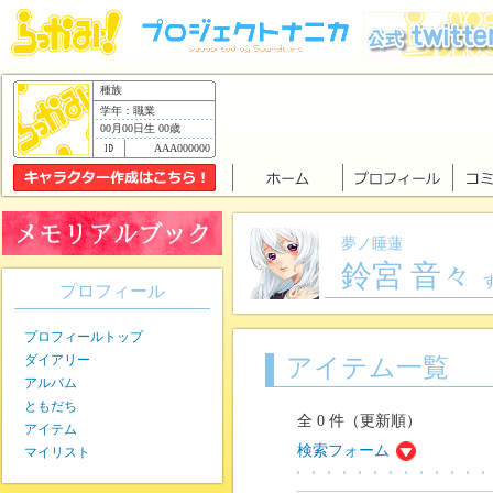
種族
学年：職業
00月00日生 00歳
AAA000000
夢ノ睡蓮
鈴宮 音々
プロフィール
プロフィールトップ
ダイアリー
アイテム一覧
アルバム
ともだち
全 0 件（更新順）
アイテム
検索フォーム
マイリスト