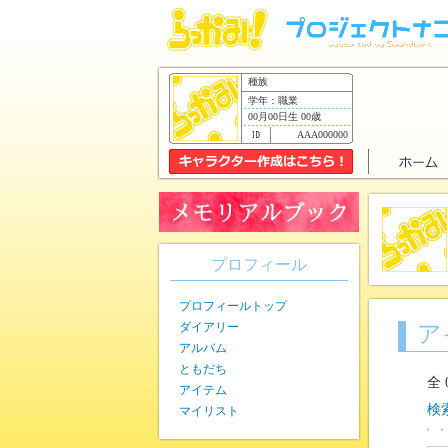
種族
学年：職業
00月00日生 00歳
AAA000000
プロフィール
プロフィールトップ
ダイアリー
ア
アルバム
ともだち
全
アイテム
検
マイリスト