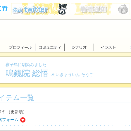
寝子島に馴染みました
鳴鏡院 総悟
めいきょういん そうご
イテム一覧
 0 件（更新順）
索フォーム