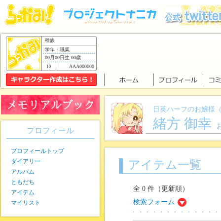
種族
学年：職業
00月00日生 00歳
AAA000000
日英ハーフのお嬢様
緒方 御幸
プロフィール
プロフィールトップ
ダイアリー
アイテム一覧
アルバム
ともだち
全 0 件（更新順）
アイテム
検索フォーム
マイリスト