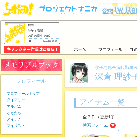
種族
学年：職業
00月00日生 00歳
AAA000000
寝子島総合病院勤務
深倉 理紗
プロフィール
プロフィールトップ
ダイアリー
アイテム一覧
アルバム
ともだち
全 2 件（更新順）
アイテム
検索フォーム
マイリスト