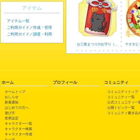
アイテム
アイテム一覧
ご利用ガイド／作成・管理
ご利用ガイド／譲渡・利用
お三夜まつりのお守り（…
マタタビ
ホーム
プロフィール
コミュニティ
ホームトップ
コミュニティトップ
おしらせ
コミュニティ一覧
新着通知
公式コミュニティ一
はじめての方へ
公開トピック一覧
遊び方
コミュニティ書き込
世界設定
キャラクター一覧
キャラクター検索
キャラクター作成
らっポ