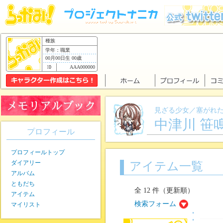
種族
学年：職業
00月00日生 00歳
AAA000000
見ざる少女／塞がれ
中津川 笹
プロフィール
プロフィールトップ
ダイアリー
アイテム一覧
アルバム
ともだち
全 12 件（更新順）
アイテム
検索フォーム
マイリスト