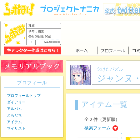
種族
学年：職業
00月00日生 00歳
AAA000000
欠けたパズル
ジャンヌ
プロフィール
プロフィールトップ
ダイアリー
アイテム一覧
アルバム
ともだち
全 2 件（更新順）
アイテム
検索フォーム
マイリスト