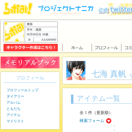
種族
学年：職業
00月00日生 00歳
AAA000000
七海 真帆
プロフィール
プロフィールトップ
ダイアリー
アイテム一覧
アルバム
ともだち
全 1 件（更新順）
アイテム
検索フォーム
マイリスト