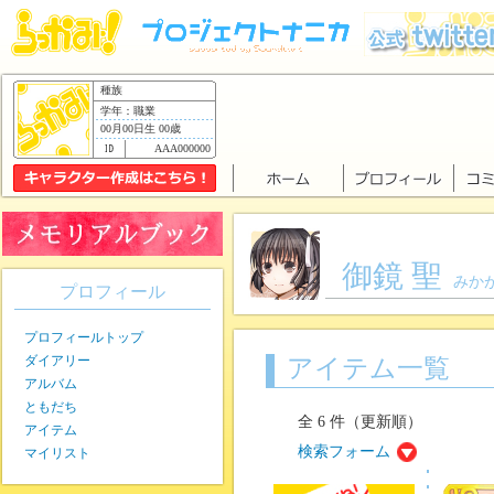
種族
学年：職業
00月00日生 00歳
AAA000000
御鏡 聖
みか
プロフィール
プロフィールトップ
ダイアリー
アイテム一覧
アルバム
ともだち
全 6 件（更新順）
アイテム
検索フォーム
マイリスト