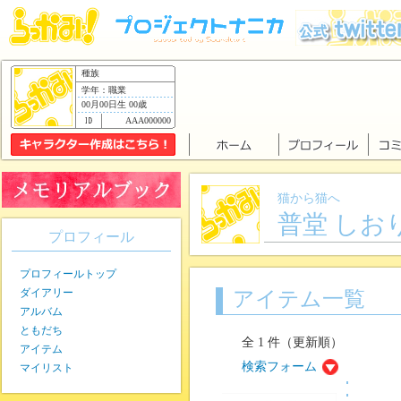
種族
学年：職業
00月00日生 00歳
AAA000000
猫から猫へ
普堂 しお
プロフィール
プロフィールトップ
ダイアリー
アイテム一覧
アルバム
ともだち
全 1 件（更新順）
アイテム
検索フォーム
マイリスト