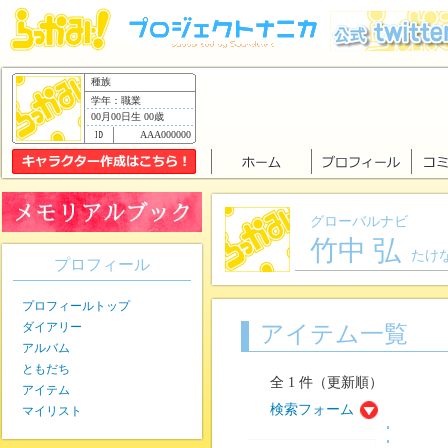
種族
学年：職業
00月00日生 00歳
AAA000000
グローバルナビ
竹中 弘
たけ
プロフィール
プロフィールトップ
ダイアリー
アイテム一覧
アルバム
ともだち
全 1 件（更新順）
アイテム
検索フォーム
マイリスト