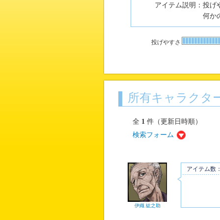
アイテム説明：
投げ
何か
投げやすさ
所有キャラクタ
全
1
件（更新日時順）
検索フォーム
アイテム数
伊織 紘之助