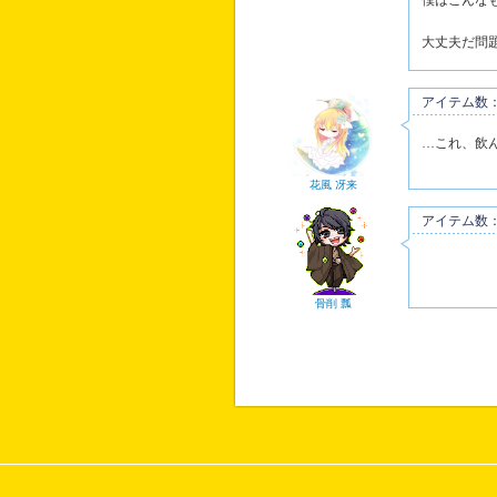
僕はこんな
大丈夫だ問
アイテム数：
…これ、飲
花風 冴来
アイテム数：
骨削 瓢