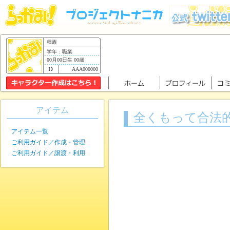
種族
学年：職業
00月00日生 00歳
AAA000000
アイテム
全くもって合法
アイテム一覧
ご利用ガイド／作成・管理
ご利用ガイド／譲渡・利用