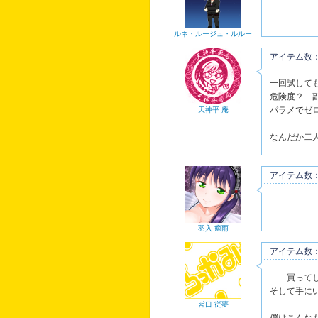
ルネ・ルージュ・ルルー
アイテム数：
一回試して
危険度？ 
パラメでゼ
天神平 庵
なんだか二
アイテム数：
羽入 癒雨
アイテム数：
……買って
そして手に
皆口 従夢