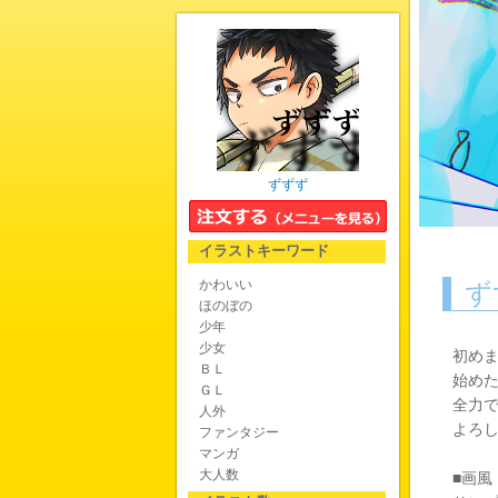
ずずず
イラストキーワード
かわいい
ず
ほのぼの
少年
少女
初め
ＢＬ
始め
ＧＬ
全力
人外
よろ
ファンタジー
マンガ
大人数
■画風