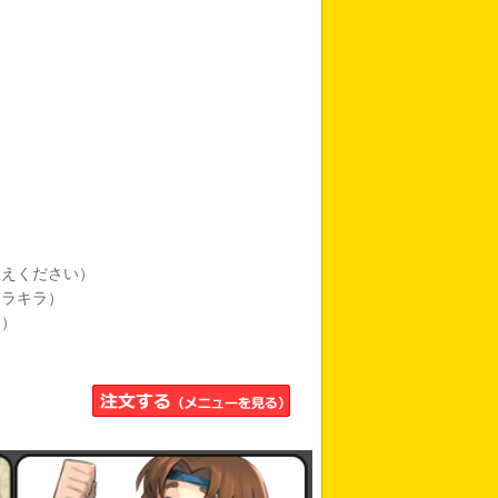
教えください）
キラキラ）
す）