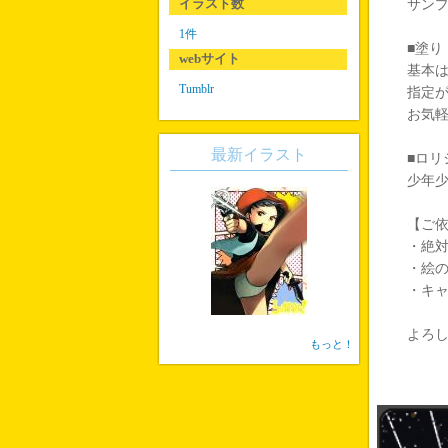
イラスト数
サン
1件
■塗り
webサイト
基本
Tumblr
指定
お気
最新イラスト
■ロリ
少年
【ご
・絶
・絵
・キ
よろ
もっと！