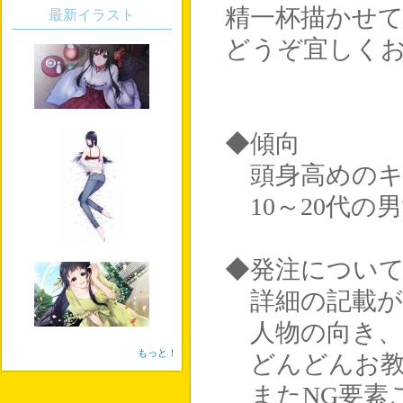
精一杯描かせ
最新イラスト
どうぞ宜しく
◆傾向
頭身高めのキ
10～20代の
◆発注につい
詳細の記載が
人物の向き、
もっと！
どんどんお教
またNG要素