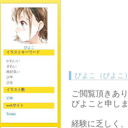
ぴよこ
イラストキーワード
かわいい
きれい
格好良い
ぴよこ（ぴよこ
少年
少女
イラスト数
ご閲覧頂きあ
37件
ぴよこと申し
webサイト
Twitter
経験に乏しく