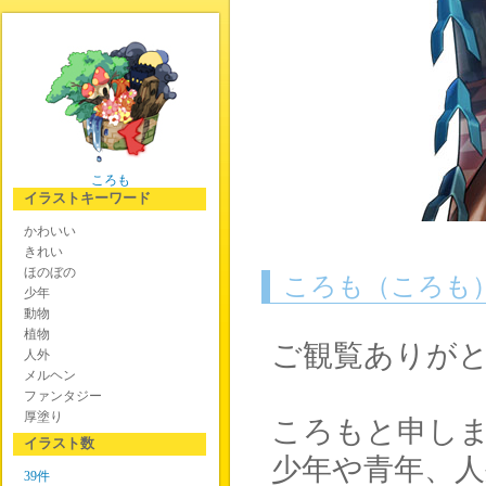
ころも
イラストキーワード
かわいい
きれい
ほのぼの
ころも（ころも
少年
動物
植物
ご観覧ありが
人外
メルヘン
ファンタジー
厚塗り
ころもと申し
イラスト数
少年や青年、人
39件