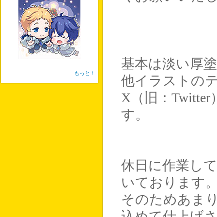
基本は淡い厚
もっと！
他イラストのテ
X（旧：Twit
す。
休日に作業し
いております
そのためあまり
込めて仕上げ