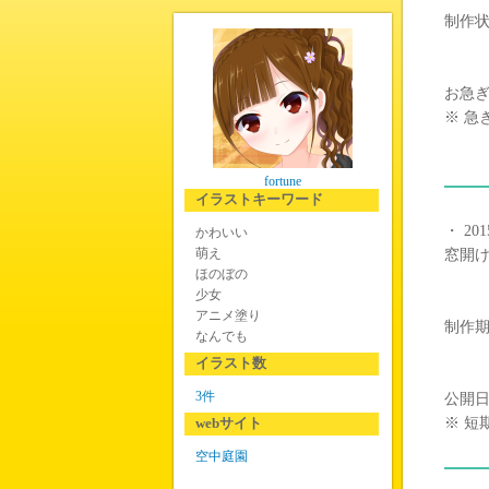
制作
お急
※ 
fortune
イラストキーワード
・ 2015
かわいい
萌え
窓開
ほのぼの
少女
アニメ塗り
制作
なんでも
イラスト数
3件
公開
webサイト
※ 
空中庭園