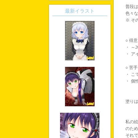
普段
最新イラスト
色々
※ そ
○ 得意
・ ～2
・ ア
○ 苦手
・ こ
・ 個
塗り
私の
のた
それ