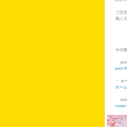
ご注
気に
その他
・ pixi
pixi
・ ホ
ホー
・ t
twit