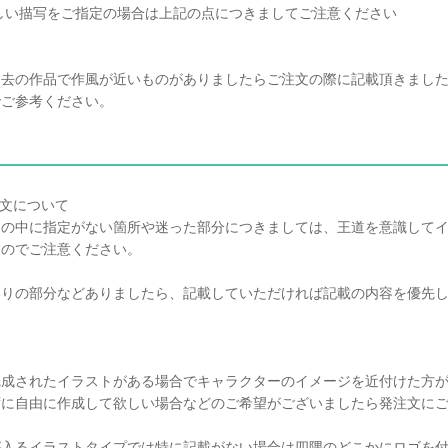
難しい描写をご指定の場合は上記の点につきましてご注意ください
過去の作品で作風が近いものがありましたらご注文の際に記載頂きまし
でご参考ください。
注文について
文の中に指定がない箇所や迷った部分につきましては、王道を意識して
すのでご注意ください。
わりの部分などありましたら、記載していただければ記載の内容を優先
完成されたイラストがある場合でキャラクターのイメージを近付けた方
ずに自由に作成して欲しい場合などのご希望がございましたら発注文に
が入るイラストタイプでは特に記載がない場合は四隅のどこかにロゴを