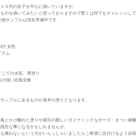
は１０代の女子を中心に描いていますが、
なものを描いてみたいと思っておりますので暫くは何でもチャレンジし
の他サンプルは現在準備中です
0代 女性
イテム
てこての水彩、厚塗り
性の強い絵風全般
はサンプルにあるものが基本の塗りとなります。
絵風とかけ離れた塗りや描写の難しいダイナミックなポーズ・きつい俯
め残念な事になるかもしれませんが、
でも構わないという方がいらっしゃいましたらご希望に近付けるよう頑