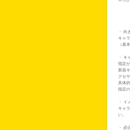
・ 向
キャ
（基本
・ キ
指定
新規
クセ
具体
指定
・ イ
キャ
い。
・ 必