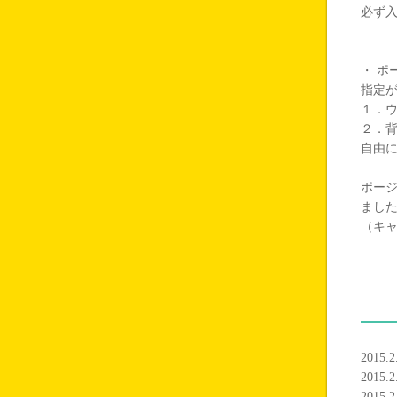
必ず
・ ポ
指定
１．
２．
自由
ポー
まし
（キ
2015
2015
2015