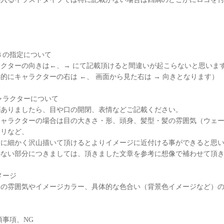
きの指定について
ラクターの向きは←、→ にて記載頂けると間違いが起こらないと思いま
的にキャラクターの右は ←、 画面から見た右は → 向きとなります）
ャラクターについて
がありましたら、目や口の開閉、表情などご記載ください。
キャラクターの場合は目の大きさ・形、頭身、髪型・髪の雰囲気（ウェ
サリなど、
的に細かく沢山描いて頂けるとよりイメージに近付ける事ができると思
のない部分につきましては、頂きました文章を参考に想像で補わせて頂
メージ
ラの雰囲気やイメージカラー、具体的な色合い（背景色イメージなど）
須事項、NG