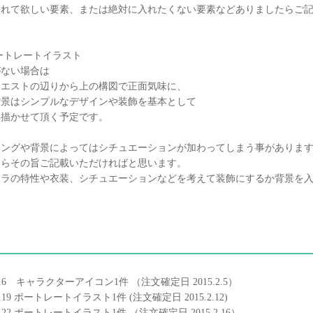
入れて欲しい要素、または絶対に入れたくない要素などありましたらご
ートレートイラスト
がない場合は
ウエストの辺りから上の構図で正面気味に、
背景はシンプルなデザインや装飾を基本として
に描かせて頂く予定です。
ジングや背景によってはシチュエーションが加わってしまう事があります
たらその旨ご記載いただければと思います。
ャラの特性や衣装、シチュエーションなどを考えて装飾にするか背景を
.2.6 キャラクターアイコン1件 （注文確定日 2015.2.5）
.2.19 ポートレートイラスト1件 (注文確定日 2015.2.12)
.2.22 ポートレートイラスト1件 （注文確定日 2015.2.16）