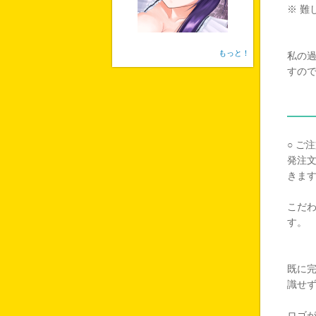
※ 
もっと！
私の
すの
○ ご
発注
きま
こだ
す。
既に
識せ
ロゴ