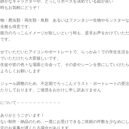
物静かなキャラクターや、どっしりポーズを決めている図が良い
う時もお気軽にどうぞ！
動物・爬虫類・両生類・鳥類 あるいはファンタジー生物やモンスター
物全般も得意です。
系能力のろっこんイメージが欲しいという時も、是非お声をかけていた
いです。
させていただいたアイコンやポートレートで、らっかみ！での学生生活
んでいただけたら大変嬉しいです。
の生徒や皆の色々な場面と出会って、その姿やシーンを形にしていけた
ぞよろしくお願いします
ケジュール調整のため、不定期でろっこんイラスト・ポートレートの受
したりしております。ご迷惑をおかけし申し訳ありません
注について－－－－－－－－－－－
頼ありがとうございます！
のない制作・納品のため、一度にお受けできるご依頼の件数を少なめに
確定のお返事が遅くなる場合があります。