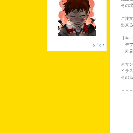
その
ご注
出来
【キ
デフ
もっと！
外見
※サ
イラ
その
－－