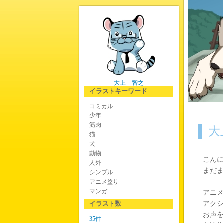
大上 智之
イラストキーワード
コミカル
少年
筋肉
大
猫
犬
動物
こん
人外
まだ
シンプル
アニメ塗り
マンガ
アニ
イラスト数
アク
お声
35件