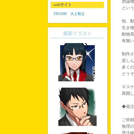
勿論
webサイト
とい
TINAMI 大上智之
他、
生き
最新イラスト
動物
有難
制作
楽し
多く
どう
※ス
再開
◆発
ご依
無理
受注