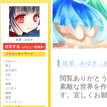
綾瀬 みゆき
イラストキーワード
かわいい
綾瀬 みゆき（
萌え
ほのぼの
少女
閲覧ありがと
ＧＬ
着物
素敵な世界を
ゴスロリ
植物
す。宜しくお
風景
ファンタジー