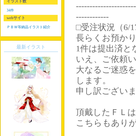
イラスト数
----------------------
34件
------------
webサイト
□受注状況（6/1
ＰＢＷ等納品イラスト紹介
長らくお預かり
1件は提出済と
最新イラスト
いえ、ご依頼
大なるご迷惑
します。
申し訳ござい
頂戴したＦＬ
こちらもあり