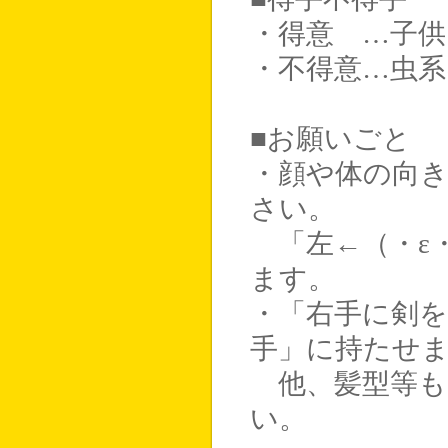
・得意 …子供
・不得意…虫系
■お願いごと
・顔や体の向き
さい。
「左←（・ε・´
ます。
・「右手に剣
手」に持たせ
他、髪型等も
い。