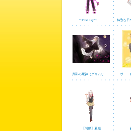
〜Evil Ray〜 …
特別な日
月影の死神（グリムリー…
ポート
【制服】夏服