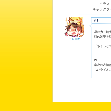
イラスト
キャラクター
#1
星の力・騎
頭の装甲を
万条 幸次
「ちょっと
PL
幸次の表情
ちびライオ