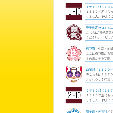
１年１０組（１３
１３６９年度（らっ
りません。 仲よく
寝子島高校コミュ
こちらは“寝子島高
ください。 トピッ
桜花寮
／生活・地域
ここは桜花寮から寝
子高生が暮らす寮。
白猫組（１３７０
※こちらは１３７０
分かれるときに使わ
２年１０組（１３
１３７０年度（らっ
りません。 仲よく
寝子高・体育科
／