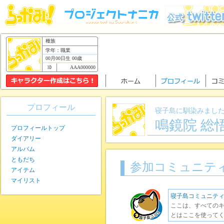
種族
学年：職業
00月00日生 00歳
AAA000000
プロフィール
寝子島に馴染みまし
鳴鏡院 総
プロフィールトップ
ダイアリー
アルバム
ともだち
参加コミュニテ
アイテム
マイリスト
寝子島コミュニテ
ここは、すべてのキ
とはここを使ってく