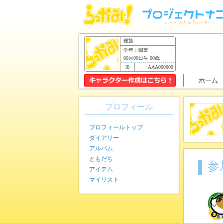
種族
学年：職業
00月00日生 00歳
AAA000000
プロフィール
プロフィールトップ
ダイアリー
アルバム
ともだち
参
アイテム
マイリスト