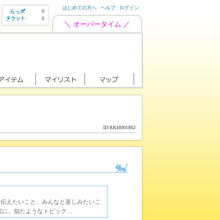
はじめての方へ
ヘルプ
ログイン
0
0
＼ オーバータイム ／
ID:RKM001862
に伝えたいこと、みんなと楽しみたいこ
前に、似たようなトピック…