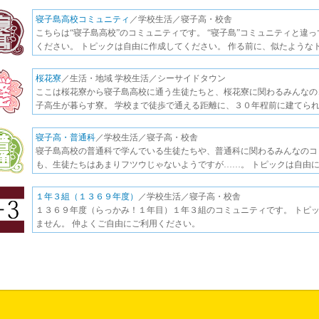
寝子島高校コミュニティ
／学校生活／寝子高・校舎
こちらは“寝子島高校”のコミュニティです。 “寝子島”コミュニティと違
ください。 トピックは自由に作成してください。 作る前に、似たような
桜花寮
／生活・地域 学校生活／シーサイドタウン
ここは桜花寮から寝子島高校に通う生徒たちと、桜花寮に関わるみんなのコ
子高生が暮らす寮。 学校まで徒歩で通える距離に、３０年程前に建てられ
寝子高・普通科
／学校生活／寝子高・校舎
寝子島高校の普通科で学んでいる生徒たちや、普通科に関わるみんなのコ
も、生徒たちはあまりフツウじゃないようですが……。 トピックは自由に
１年３組（１３６９年度）
／学校生活／寝子高・校舎
１３６９年度（らっかみ！１年目）１年３組のコミュニティです。 トピ
ません。 仲よくご自由にご利用ください。