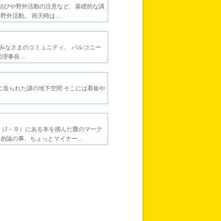
プ結びや野外活動の注意など、基礎的な講
野外活動。 雨天時は…
みなさまのコミュニティ。 バルコニー
栄理事長…
） 猫鳴館の地下に造られた謎の地下空間 そこには看板や
（J－９）にある本を掴んだ鷹のマーク
は勿論の事、ちょっとマイナー…