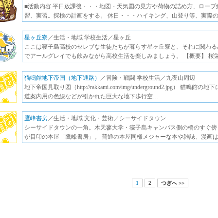
■活動内容 平日放課後・・・地図・天気図の見方や荷物の詰め方、ロー
習、実習。探検の計画をする。 休日・・・ハイキング、山登り等、実際の
星ヶ丘寮
／生活・地域 学校生活／星ヶ丘
ここは寝子島高校のセレブな生徒たちが暮らす星ヶ丘寮と、それに関わる
でアールグレイでも飲みながら高校生活を楽しみましょう。 【概要】 桜
猫鳴館地下帝国（地下通路）
／冒険・戦闘 学校生活／九夜山周辺
地下帝国見取り図（http://rakkami.com/img/underground2.jpg
道案内用の色線などが引かれた巨大な地下歩行空…
鷹峰書房
／生活・地域 文化・芸術／シーサイドタウン
シーサイドタウンの一角。木天蓼大学・寝子島キャンパス側の橋のすぐ傍
が目印の本屋「鷹峰書房」。 普通の本屋同様メジャーな本や雑誌、漫画
1
2
つぎへ >>