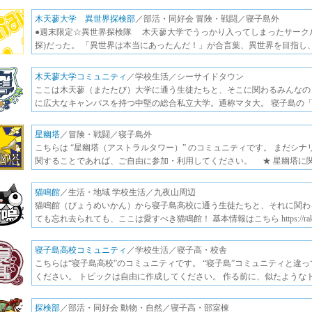
木天蓼大学 異世界探検部
／部活・同好会 冒険・戦闘／寝子島外
●週末限定☆異世界探検隊 木天蓼大学でうっかり入ってしまったサーク
探)だった。 「異世界は本当にあったんだ！」が合言葉、異世界を目指し
木天蓼大学コミュニティ
／学校生活／シーサイドタウン
ここは木天蓼（またたび）大学に通う生徒たちと、そこに関わるみんなのコ
に広大なキャンパスを持つ中堅の総合私立大学。通称マタ大。 寝子島の
星幽塔
／冒険・戦闘／寝子島外
こちらは “星幽塔（アストラルタワー）” のコミュニティです。 まだシ
関することであれば、ご自由に参加・利用してください。 ★ 星幽塔に
猫鳴館
／生活・地域 学校生活／九夜山周辺
猫鳴館（びょうめいかん）から寝子島高校に通う生徒たちと、それに関わ
ても忘れ去られても、ここは愛すべき猫鳴館！ 基本情報はこちら https://rak
寝子島高校コミュニティ
／学校生活／寝子高・校舎
こちらは“寝子島高校”のコミュニティです。 “寝子島”コミュニティと違
ください。 トピックは自由に作成してください。 作る前に、似たような
探検部
／部活・同好会 動物・自然／寝子高・部室棟