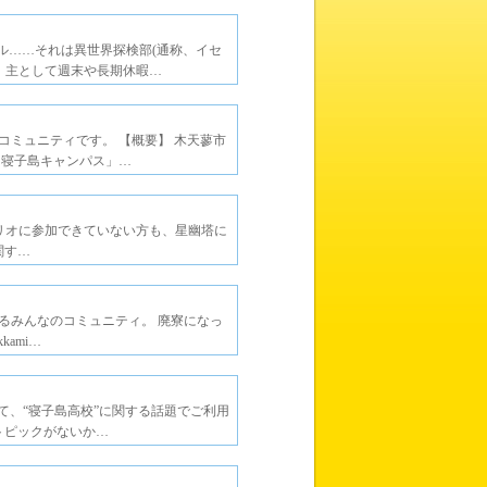
ル……それは異世界探検部(通称、イセ
、主として週末や長期休暇…
ミュニティです。 【概要】 木天蓼市
「寝子島キャンパス」…
ナリオに参加できていない方も、星幽塔に
関す…
るみんなのコミュニティ。 廃寮になっ
kami…
って、“寝子島高校”に関する話題でご利用
トピックがないか…