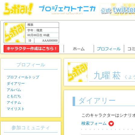
種族
学年：職業
00月00日生 00歳
AAA000000
プロフィール
九曜 菘
くよ
プロフィールトップ
ダイアリー
アルバム
ともだち
ダイアリー
アイテム
マイリスト
このキャラクターはシナリ
検索フォーム
参加コミュニティ