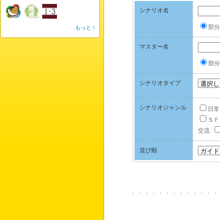
シナリオ名
部分
もっと！
マスター名
部分
シナリオタイプ
シナリオジャンル
日常
ＳＦ
交流
並び順