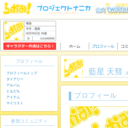
種族
学年：職業
00月00日生 00歳
AAA000000
プロフィール
藍星 天彗
プロフィールトップ
ダイアリー
アルバム
ともだち
プロフィール
アイテム
マイリスト
参加コミュニティ