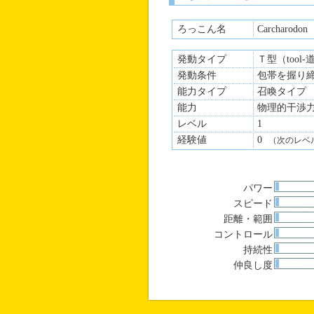
ろっこん名
Carcharodon
発動タイプ
Ｔ型（tool
発動条件
包帯を握り
能力タイプ
召喚タイプ
能力
物理的干渉
レベル
1
経験値
0
（次のレベ
パワー
スピード
距離・範囲
コントロール
持続性
仲良し度