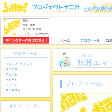
種族
学年：職業
00月00日生 00歳
AAA000000
プロフィール
Sharkheart
鮫洲 エマ
プロフィールトップ
ダイアリー
アルバム
ともだち
プロフィール
アイテム
マイリスト
参加コミュニティ