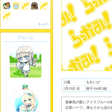
もっと！
アルバム
12歳
もれいび
1月19日 生
寝子小6年3組
亜麻色の髪にアイスブルーの
日英ハーフ。身なりから品の