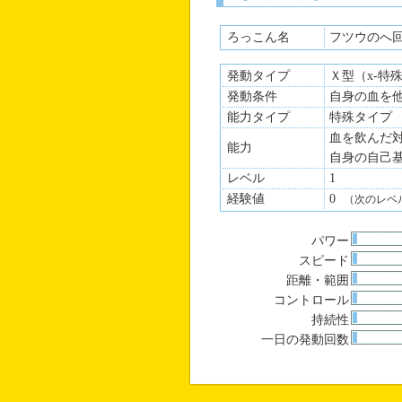
ろっこん名
フツウのへ
発動タイプ
Ｘ型（x-特
発動条件
自身の血を
能力タイプ
特殊タイプ
血を飲んだ
能力
自身の自己
レベル
1
経験値
0
（次のレベ
パワー
スピード
距離・範囲
コントロール
持続性
一日の発動回数