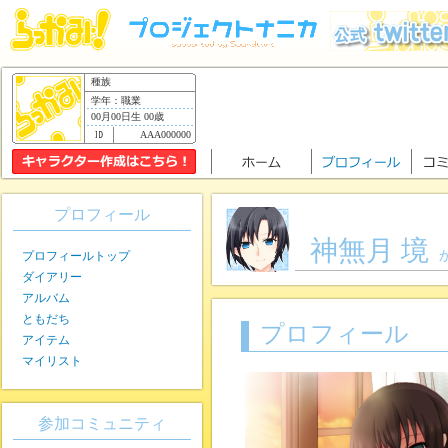
種族
学年：職業
00月00日生 00歳
AAA000000
プロフィール
神無月 境
プロフィールトップ
ダイアリー
アルバム
ともだち
プロフィール
アイテム
マイリスト
参加コミュニティ