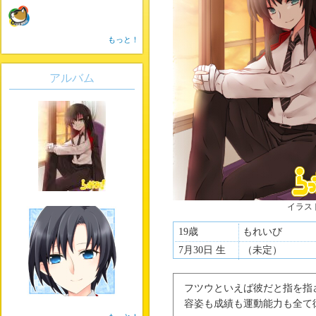
もっと！
アルバム
イラス
19歳
もれいび
7月30日 生
（未定）
フツウといえば彼だと指を指
容姿も成績も運動能力も全て