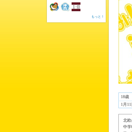
もっと！
18歳
1月1
北欧
中学