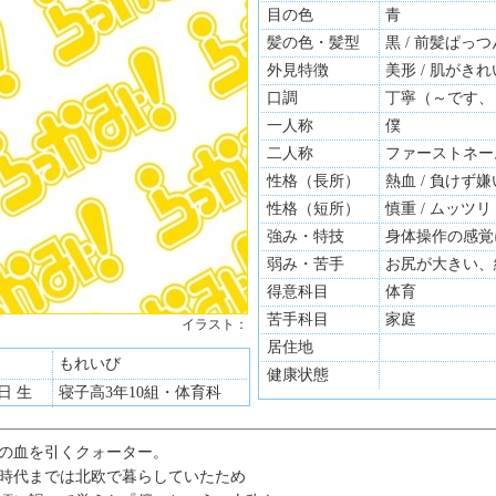
目の色
青
髪の色・髪型
黒 / 前髪ぱっつ
外見特徴
美形 / 肌がきれ
口調
丁寧（～です、
一人称
僕
二人称
ファーストネー
性格（長所）
熱血 / 負けず嫌
性格（短所）
慎重 / ムッツリ
強み・特技
身体操作の感覚
弱み・苦手
お尻が大きい、
得意科目
体育
苦手科目
家庭
イラスト：
居住地
もれいび
健康状態
1日 生
寝子高3年10組・体育科
の血を引くクォーター。
時代までは北欧で暮らしていたため