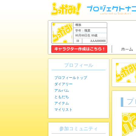
種族
学年：職業
00月00日生 00歳
AAA000000
プロフィール
プロフィールトップ
ダイアリー
アルバム
ともだち
プ
アイテム
マイリスト
参加コミュニティ