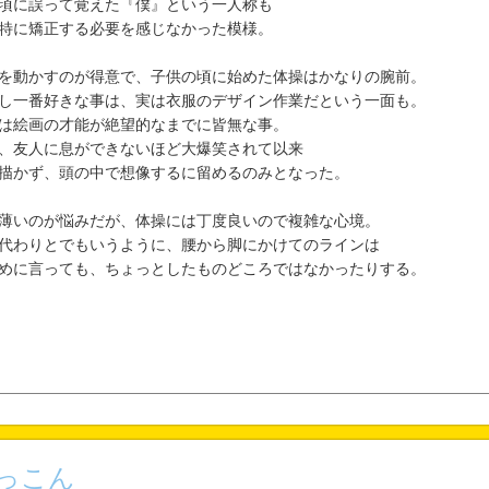
頃に誤って覚えた『僕』という一人称も
特に矯正する必要を感じなかった模様。
を動かすのが得意で、子供の頃に始めた体操はかなりの腕前。
し一番好きな事は、実は衣服のデザイン作業だという一面も。
は絵画の才能が絶望的なまでに皆無な事。
、友人に息ができないほど大爆笑されて以来
描かず、頭の中で想像するに留めるのみとなった。
薄いのが悩みだが、体操には丁度良いので複雑な心境。
代わりとでもいうように、腰から脚にかけてのラインは
めに言っても、ちょっとしたものどころではなかったりする。
っこん