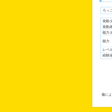
ろっ
発動
発動
能力
能力
レベ
経験
傷によ