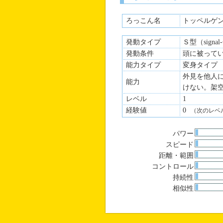
ろっこん名
トッペルゲ
発動タイプ
Ｓ型（signa
発動条件
頭に被って
能力タイプ
変身タイプ
外見を他人
能力
けない。架
レベル
1
経験値
0
（次のレベ
パワー
スピード
距離・範囲
コントロール
持続性
相似性