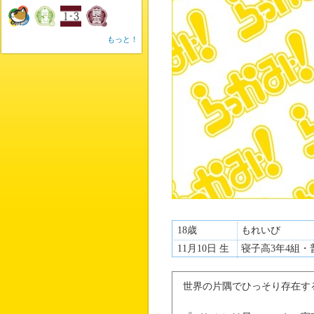
もっと！
18歳
もれいび
11月10日 生
寝子高3年4組・
世界の片隅でひっそり存在す