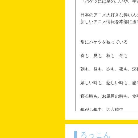
『バケツには星の…いや、宇
日本のアニメ大好きな偉い人
新しいアニメ情報を本部に送
常にバケツを被っている
春も、夏も、秋も、冬も
朝も、昼も、夕も、夜も、深
嬉しい時も、悲しい時も、怒
寝る時も、お風呂の時も、食
年がら年中、四六時中
常にバケツを被っている（大事
自らバケツを取ることはめっ
ろっこん
取ることがあっても人気が皆