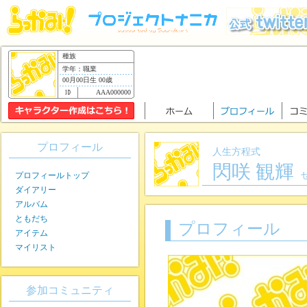
種族
学年：職業
00月00日生 00歳
AAA000000
プロフィール
人生方程式
閃咲 観輝
プロフィールトップ
ダイアリー
アルバム
ともだち
プロフィール
アイテム
マイリスト
参加コミュニティ