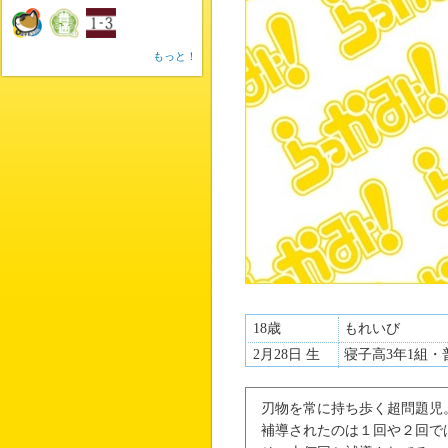
もっと！
18歳
もれいび
2月28日 生
寝子高3年1組・
刃物を常に持ち歩く超問題児
補導されたのは１回や２回で