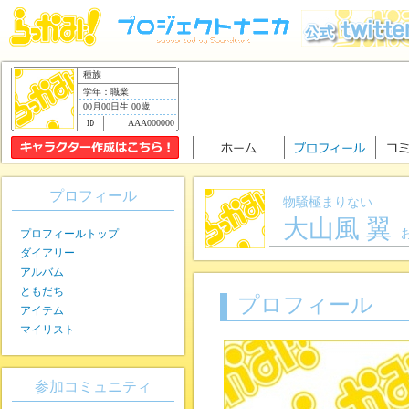
種族
学年：職業
00月00日生 00歳
AAA000000
プロフィール
物騒極まりない
大山風 翼
プロフィールトップ
ダイアリー
アルバム
ともだち
プロフィール
アイテム
マイリスト
参加コミュニティ