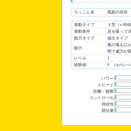
ろっこん名
風龍の息吹
発動タイプ
Ｘ型（x-特
発動条件
息を吸って
能力タイプ
放出タイプ
風の塊を口
能力
間で威力が
レベル
1
経験値
0
（次のレベ
パワー
スピード
距離・範囲
コントロール
持続性
肺活量