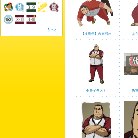
もっと！
【４周年】吉田熊吉
あ
全身イラスト
教