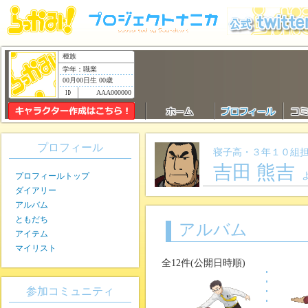
種族
学年：職業
00月00日生 00歳
AAA000000
プロフィール
寝子高・３年１０組
吉田 熊吉
プロフィールトップ
ダイアリー
アルバム
ともだち
アルバム
アイテム
マイリスト
全12件(公開日時順)
参加コミュニティ