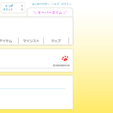
はじめての方へ
ヘルプ
ログイン
0
0
＼ オーバータイム ／
ID:RKM004138