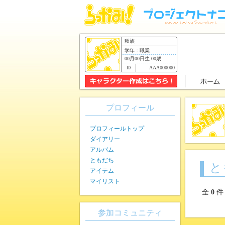
種族
学年：職業
00月00日生 00歳
AAA000000
プロフィール
プロフィールトップ
ダイアリー
アルバム
ともだち
と
アイテム
マイリスト
全
0
件
参加コミュニティ