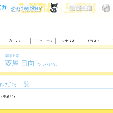
喧嘩上等
菱屋 日向
ひしや ひなた
もだち一覧
（更新順）