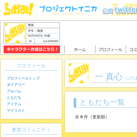
種族
学年：職業
00月00日生 00歳
AAA000000
プロフィール
一 真心
にの
プロフィールトップ
ダイアリー
アルバム
ともだち
ともだち一覧
アイテム
マイリスト
全
0
件（更新順）
参加コミュニティ