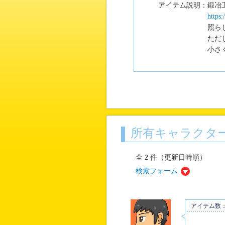
アイテム説明：
鍛冶
https
照ら
ただ
小さ
所有キャラクタ
全
2
件（更新日時順）
検索フォーム
アイテム数：