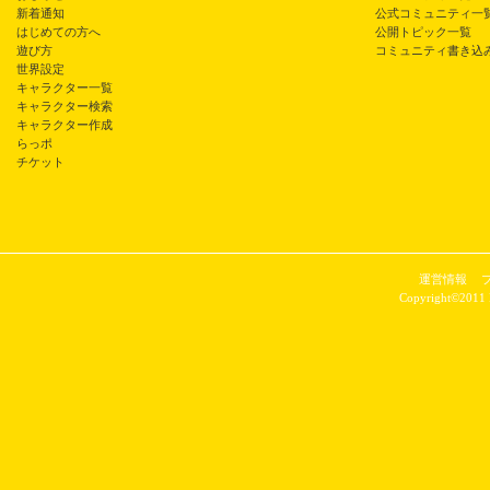
新着通知
公式コミュニティ一
はじめての方へ
公開トピック一覧
遊び方
コミュニティ書き込
世界設定
キャラクター一覧
キャラクター検索
キャラクター作成
らっポ
チケット
運営情報
Copyright©2011 P