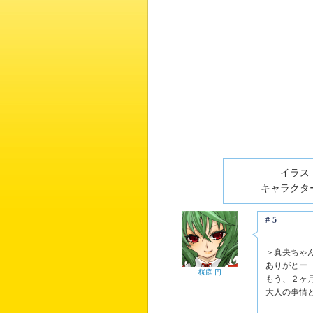
イラスト
キャラクター
#5
＞真央ちゃ
ありがとー
桜庭 円
もう、２ヶ
大人の事情