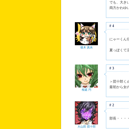
でも、大き
両方かわゆ
#4
にゃーくん
後木 真央
夏っぽくて
#3
＞団十郎く
最初から女
桜庭 円
#2
部長・・・
大山田 団十郎