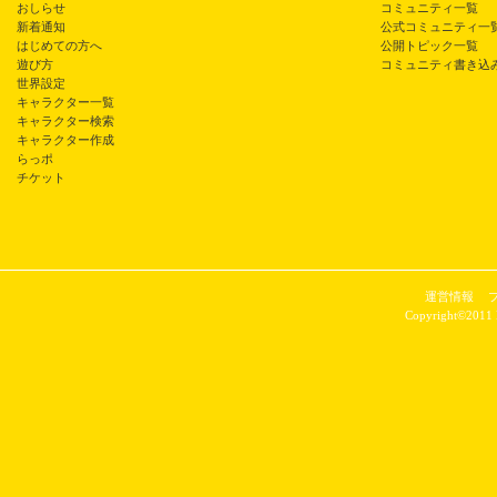
おしらせ
コミュニティ一覧
新着通知
公式コミュニティ一
はじめての方へ
公開トピック一覧
遊び方
コミュニティ書き込
世界設定
キャラクター一覧
キャラクター検索
キャラクター作成
らっポ
チケット
運営情報
Copyright©2011 P