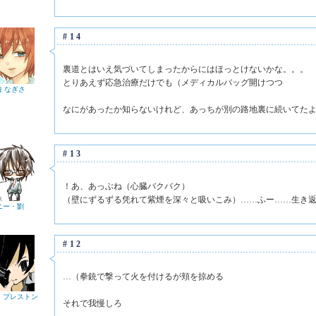
#14
裏道とはいえ気づいてしまったからにはほっとけないかな。。。
とりあえず応急治療だけでも（メディカルバッグ開けつつ
海 なぎさ
なにがあったか知らないけれど、あっちが別の路地裏に続いてた
#13
！あ、あっぶね（心臓バクバク）
（壁にずるずる凭れて紫煙を深々と吸いこみ）……ふー……生き
ニー・劉
#12
…（拳銃で撃って火を付けるが頬を掠める
・プレストン
それで我慢しろ