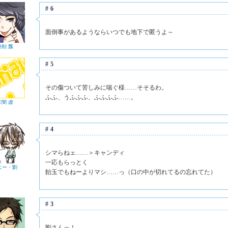
#6
面倒事があるようならいつでも地下で匿うよ～
骨削 瓢
#5
その傷ついて苦しみに喘ぐ様……そそるわ。
ふふ、うふふふ、ふふふふ……。
常闇 虚
#4
シマらねェ……＞キャンディ
一応もらっとく
ニー・劉
飴玉でもねーよりマシ……っ（口の中が切れてるの忘れてた）
#3
劉さんっ！