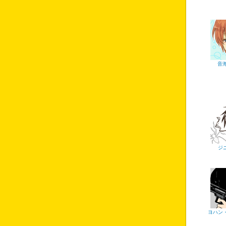
音
ジ
ヨハン