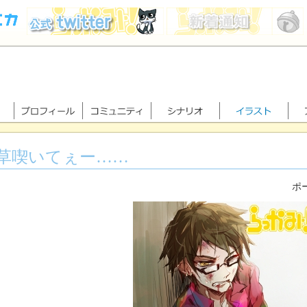
草喫いてぇー……
ポー