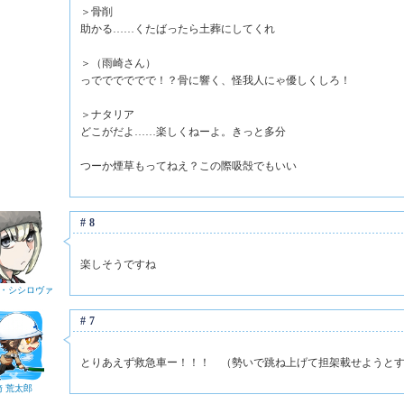
＞骨削
助かる……くたばったら土葬にしてくれ
＞（雨崎さん）
っでででででで！？骨に響く、怪我人にゃ優しくしろ！
＞ナタリア
どこがだよ……楽しくねーよ。きっと多分
つーか煙草もってねえ？この際吸殻でもいい
#8
楽しそうですね
・シシロヴァ
#7
とりあえず救急車ー！！！ （勢いで跳ね上げて担架載せようと
崎 荒太郎