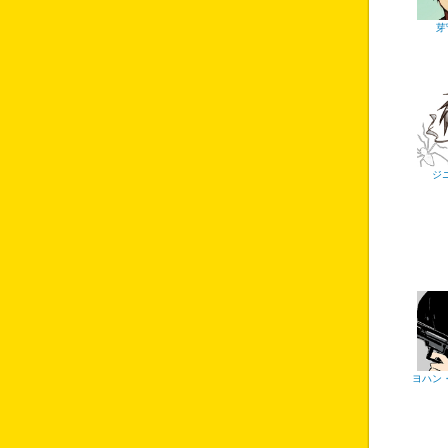
芽
ジ
ヨハン