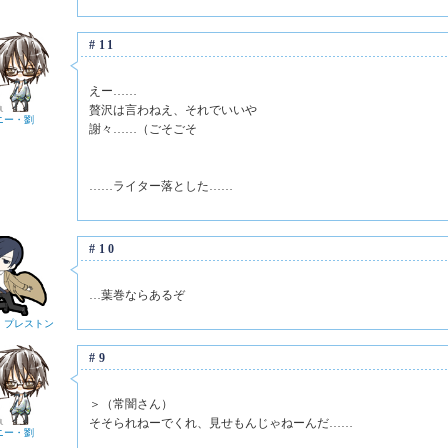
#11
えー……
贅沢は言わねえ、それでいいや
ニー・劉
謝々……（ごそごそ
……ライター落とした……
#10
…葉巻ならあるぞ
・プレストン
#9
＞（常闇さん）
そそられねーでくれ、見せもんじゃねーんだ……
ニー・劉