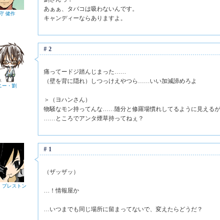
あぁぁ、タバコは吸わないんです。
守 健作
キャンディーならありますよ。
#2
痛ってードジ踏んじまった……
（壁を背に隠れ）しつっけえやつら……いい加減諦めろよ
ニー・劉
＞（ヨハンさん）
物騒なモン持ってんな……随分と修羅場慣れしてるように見える
……ところでアンタ煙草持ってねぇ？
#1
（ザッザッ）
・プレストン
…！情報屋か
…いつまでも同じ場所に留まってないで、変えたらどうだ？