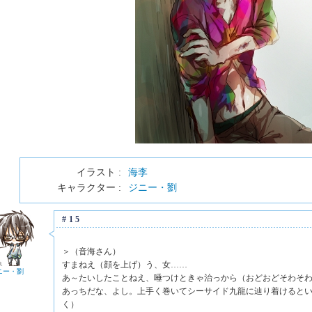
イラスト :
海李
キャラクター :
ジニー・劉
#15
＞（音海さん）
すまねえ（顔を上げ）う、女……
ニー・劉
あ～たいしたことねえ、唾つけときゃ治っから（おどおどそわそ
あっちだな、よし。上手く巻いてシーサイド九龍に辿り着けると
く）