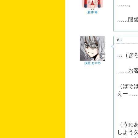
……。
夏神 零
……眼
#1
…（ぎ
浅葱 あやめ
……お
（ぼそ
えー…
（うわ
しよう