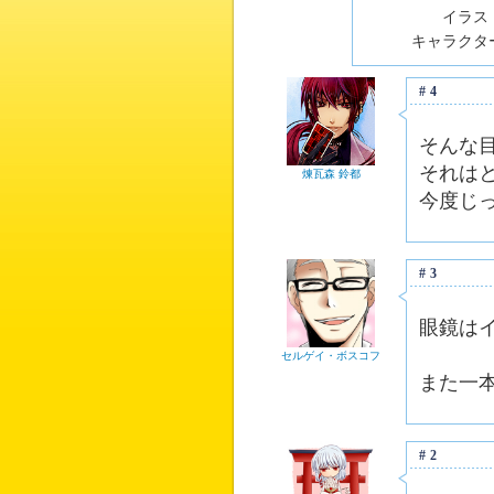
イラスト
キャラクター
#4
そんな
それは
煉瓦森 鈴都
今度じ
#3
眼鏡は
セルゲイ・ボスコフ
また一
#2