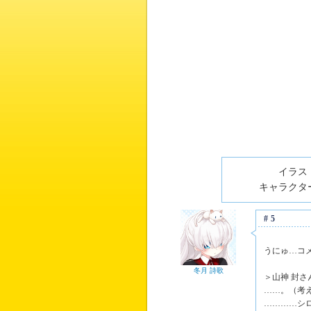
イラスト
キャラクター
#5
うにゅ…コ
冬月 詩歌
＞山神 封さ
……。（考
…………シ