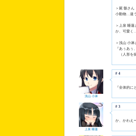
＞屍 骸さん
小動物…違
＞上泉 睡蓮
か、可愛く
＞浅山 小淋
『あぅあぅ
（人形を操
#4
『全体的に
浅山 小淋
#3
か、かわえ
上泉 睡蓮