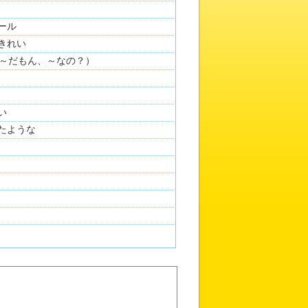
テール
がきれい
～だもん、～なの？）
い
ったような