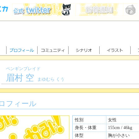
ペンギンブレイド
眉村 空
まゆむら くう
ロフィール
性別
女性
身長・体重
155cm / 46kg
体型
胸が小さい