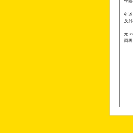
学校
剣道
反射
元々
両親