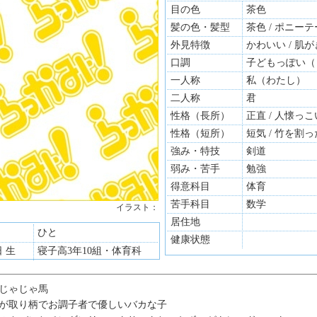
目の色
茶色
髪の色・髪型
茶色 / ポニー
外見特徴
かわいい / 肌
口調
子どもっぽい（
一人称
私（わたし）
二人称
君
性格（長所）
正直 / 人懐っこ
性格（短所）
短気 / 竹を割
強み・特技
剣道
弱み・苦手
勉強
得意科目
体育
苦手科目
数学
イラスト：
居住地
ひと
健康状態
日 生
寝子高3年10組・体育科
じゃじゃ馬
が取り柄でお調子者で優しいバカな子