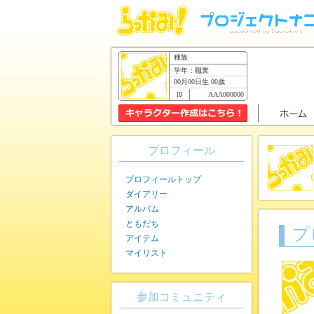
種族
学年：職業
00月00日生 00歳
AAA000000
プロフィール
プロフィールトップ
ダイアリー
アルバム
ともだち
プ
アイテム
マイリスト
参加コミュニティ