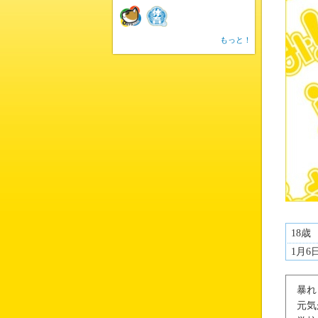
もっと！
18歳
1月6
暴れ
元気