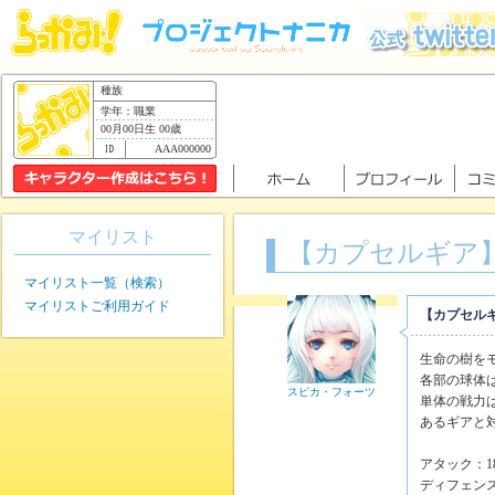
種族
学年：職業
00月00日生 00歳
AAA000000
マイリスト
【カプセルギア】Se
マイリスト一覧（検索）
マイリストご利用ガイド
【カプセルギア
生命の樹を
各部の球体
スピカ・フォーツ
単体の戦力
あるギアと
アタック：1
ディフェンス