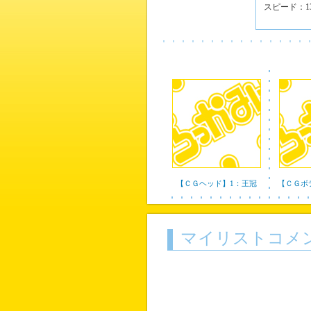
スピード：1
【ＣＧヘッド】1：王冠
【ＣＧボ
マイリストコメ