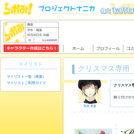
種族
学年：職業
00月00日生 00歳
AAA000000
マイリスト
クリスマス専用
マイリスト一覧（検索）
マイリストご利用ガイド
クリスマス
飾り付けや
荒井 景貴