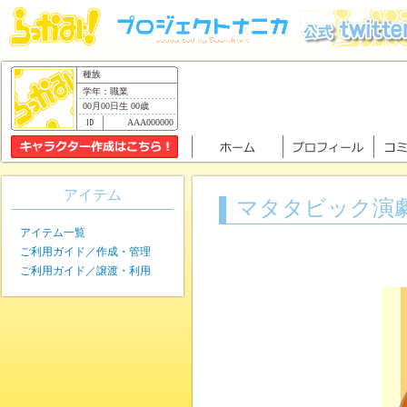
種族
学年：職業
00月00日生 00歳
AAA000000
アイテム
マタタビック演
アイテム一覧
ご利用ガイド／作成・管理
ご利用ガイド／譲渡・利用