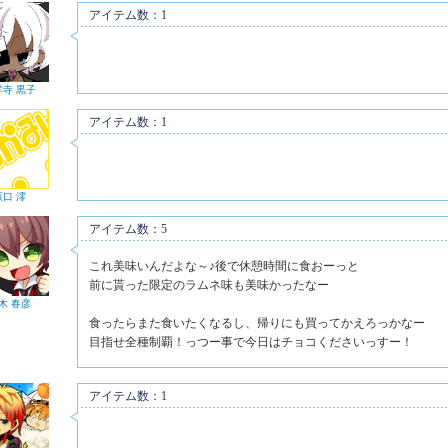
アイテム数：1
祥寺 黒子
アイテム数：1
坂口 澪
アイテム数：5
これ美味いんだよな～♪後で休憩時間に食おーっと
前に貰った限定のラムネ味も美味かったなー
木 春彦
食ったらまた食いたくなるし、帰りにも買ってかえろっかなー
目指せ全種制覇！っつー事で今日はチョコくださいっすー！
アイテム数：1