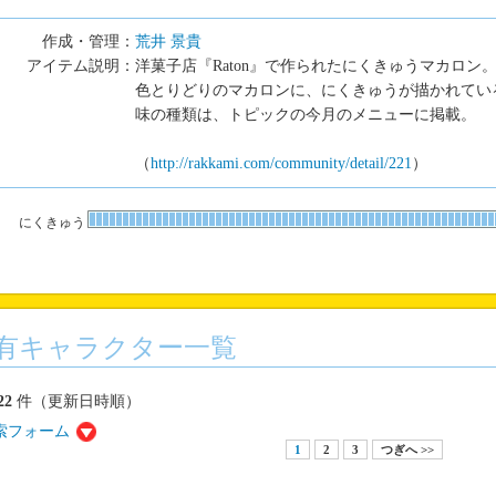
作成・管理：
荒井 景貴
アイテム説明：
洋菓子店『Raton』で作られたにくきゅうマカロン
色とりどりのマカロンに、にくきゅうが描かれてい
味の種類は、トピックの今月のメニューに掲載。
（
http://rakkami.com/community/detail/221
）
にくきゅう
有キャラクター一覧
22
件（更新日時順）
索フォーム
1
2
3
つぎへ >>