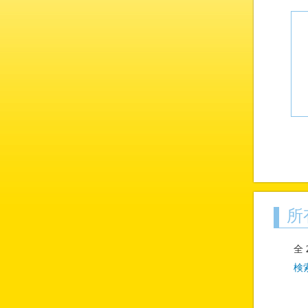
所
全
検