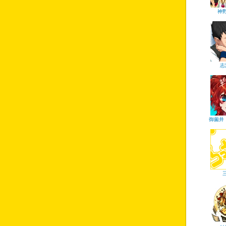
神
志
御薗井